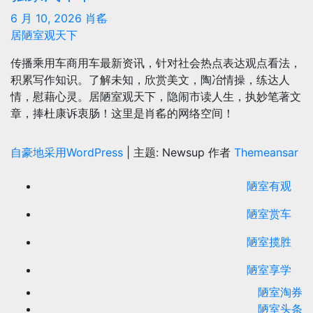
6 月 10, 2026
肖䍃
居陋室观天下
传播乘用车商用车最新资讯，针对社会热点表达观点看法，
积累写作知识。了解未知，欣赏美文，陶冶情操，练达人
情，慰藉心灵。居陋室观天下，隐闹市读人生，执妙笔著文
章，捧杜康诉衷肠！这里是肖䍃的网络空间！
自豪地采用WordPress
|
主题: Newsup 作者
Themeansar
陋室有观
陋室赏车
陋室揽胜
陋室享学
陋室淘券
陋室头条