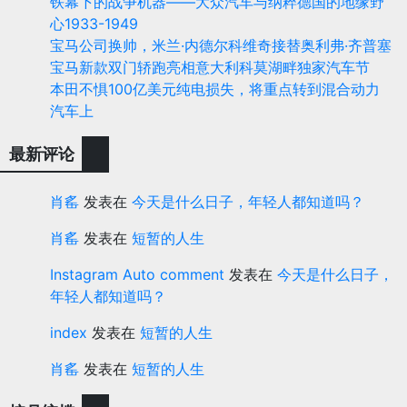
铁幕下的战争机器——大众汽车与纳粹德国的地缘野
心1933-1949
宝马公司换帅，米兰·内德尔科维奇接替奥利弗·齐普塞
宝马新款双门轿跑亮相意大利科莫湖畔独家汽车节
本田不惧100亿美元纯电损失，将重点转到混合动力
汽车上
最新评论
肖䍃
发表在
今天是什么日子，年轻人都知道吗？
肖䍃
发表在
短暂的人生
Instagram Auto comment
发表在
今天是什么日子，
年轻人都知道吗？
index
发表在
短暂的人生
肖䍃
发表在
短暂的人生