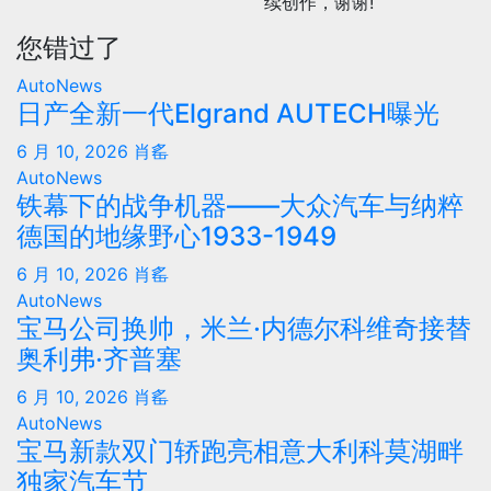
续创作，谢谢!
您错过了
AutoNews
日产全新一代Elgrand AUTECH曝光
6 月 10, 2026
肖䍃
AutoNews
铁幕下的战争机器——大众汽车与纳粹
德国的地缘野心1933-1949
6 月 10, 2026
肖䍃
AutoNews
宝马公司换帅，米兰·内德尔科维奇接替
奥利弗·齐普塞
6 月 10, 2026
肖䍃
AutoNews
宝马新款双门轿跑亮相意大利科莫湖畔
独家汽车节