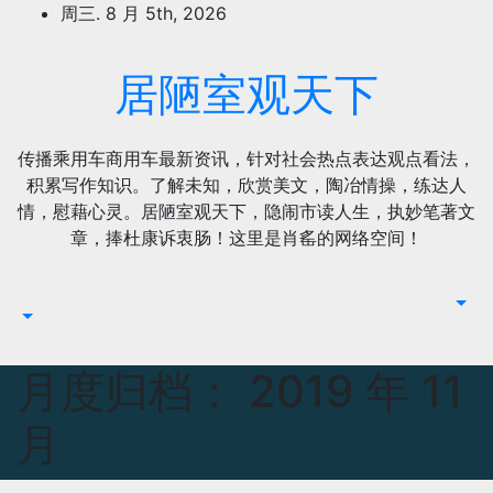
跳
周三. 8 月 5th, 2026
至
内
居陋室观天下
容
传播乘用车商用车最新资讯，针对社会热点表达观点看法，
积累写作知识。了解未知，欣赏美文，陶冶情操，练达人
情，慰藉心灵。居陋室观天下，隐闹市读人生，执妙笔著文
章，捧杜康诉衷肠！这里是肖䍃的网络空间！
月度归档：
2019 年 11
月