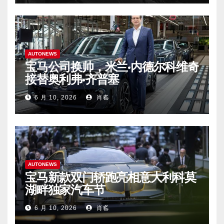
AUTONEWS
宝马公司换帅，米兰·内德尔科维奇
接替奥利弗·齐普塞
6 月 10, 2026
肖䍃
AUTONEWS
宝马新款双门轿跑亮相意大利科莫
湖畔独家汽车节
6 月 10, 2026
肖䍃