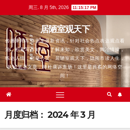
跳
周三. 8 月 5th, 2026
11:15:18 PM
至
内
居陋室观天下
容
传播乘用车商用车最新资讯，针对社会热点表达观点看
法，积累写作知识。了解未知，欣赏美文，陶冶情操，
练达人情，慰藉心灵。居陋室观天下，隐闹市读人生，
执妙笔著文章，捧杜康诉衷肠！这里是肖䍃的网络空
间！
月度归档：
2024 年 3 月