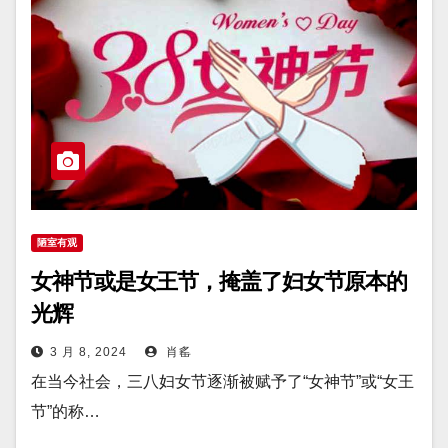
陋室有观
女神节或是女王节，掩盖了妇女节原本的
光辉
3 月 8, 2024
肖䍃
在当今社会，三八妇女节逐渐被赋予了“女神节”或“女王
节”的称…