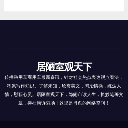
居陋室观天下
传播乘用车商用车最新资讯，针对社会热点表达观点看法，
积累写作知识。了解未知，欣赏美文，陶冶情操，练达人
情，慰藉心灵。居陋室观天下，隐闹市读人生，执妙笔著文
章，捧杜康诉衷肠！这里是肖䍃的网络空间！