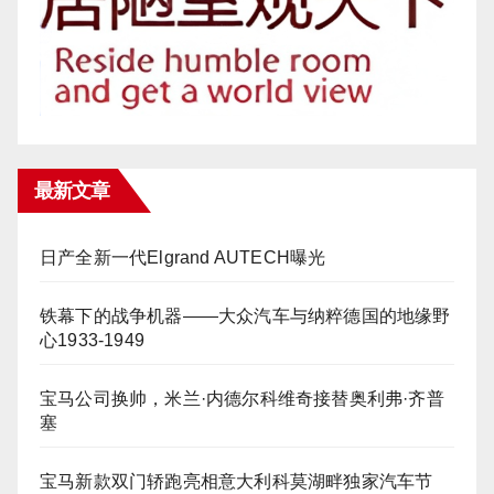
最新文章
日产全新一代Elgrand AUTECH曝光
铁幕下的战争机器——大众汽车与纳粹德国的地缘野
心1933-1949
宝马公司换帅，米兰·内德尔科维奇接替奥利弗·齐普
塞
宝马新款双门轿跑亮相意大利科莫湖畔独家汽车节