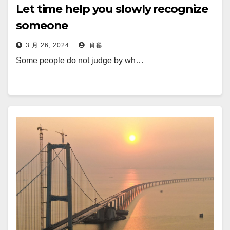
Let time help you slowly recognize
someone
3 月 26, 2024
肖䍃
Some people do not judge by wh…