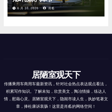
6 月 10, 2026
肖䍃
居陋室观天下
传播乘用车商用车最新资讯，针对社会热点表达观点看法，
积累写作知识。了解未知，欣赏美文，陶冶情操，练达人
情，慰藉心灵。居陋室观天下，隐闹市读人生，执妙笔著文
章，捧杜康诉衷肠！这里是肖䍃的网络空间！