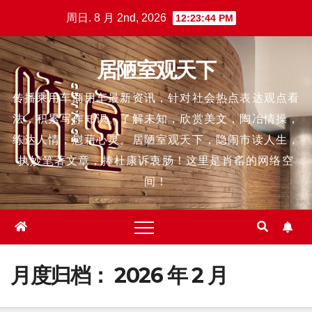
跳
周日. 8 月 2nd, 2026
12:23:45 PM
至
内
居陋室观天下
容
传播乘用车商用车最新资讯，针对社会热点表达观点看
法，积累写作知识。了解未知，欣赏美文，陶冶情操，
练达人情，慰藉心灵。居陋室观天下，隐闹市读人生，
执妙笔著文章，捧杜康诉衷肠！这里是肖䍃的网络空
间！
月度归档：
2026 年 2 月