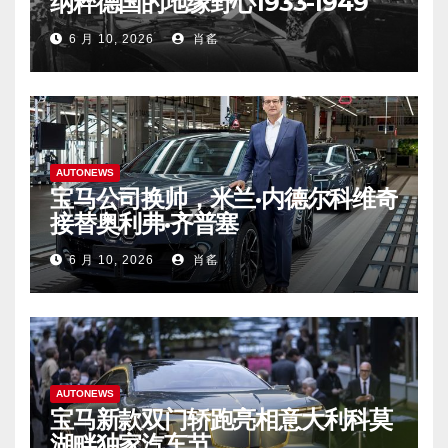
纳粹德国的地缘野心1933-1949
6 月 10, 2026
肖䍃
AUTONEWS
宝马公司换帅，米兰·内德尔科维奇
接替奥利弗·齐普塞
6 月 10, 2026
肖䍃
AUTONEWS
宝马新款双门轿跑亮相意大利科莫
湖畔独家汽车节