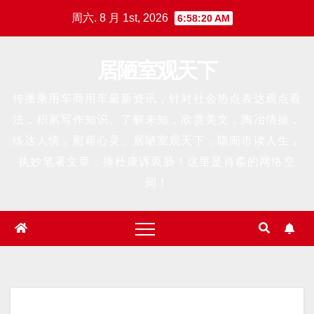
跳
周六. 8 月 1st, 2026
6:58:20 AM
至
内
居陋室观天下
容
传播乘用车商用车最新资讯，针对社会热点表达观点看
法，积累写作知识。了解未知，欣赏美文，陶冶情操，
练达人情，慰藉心灵。居陋室观天下，隐闹市读人生，
执妙笔著文章，捧杜康诉衷肠！这里是肖䍃的网络空
间！