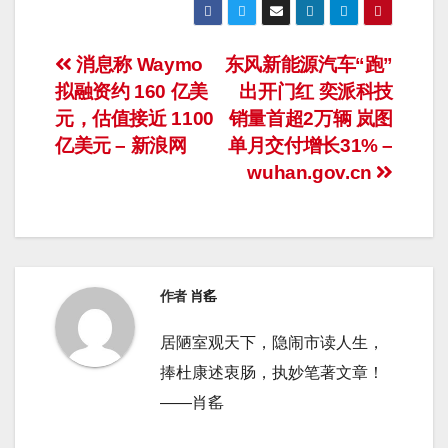
文
消息称 Waymo
东风新能源汽车“跑”
拟融资约 160 亿美
出开门红 奕派科技
章
元，估值接近 1100
销量首超2万辆 岚图
导
亿美元 – 新浪网
单月交付增长31% –
wuhan.gov.cn
航
作者
肖䍃
居陋室观天下，隐闹市读人生，
捧杜康述衷肠，执妙笔著文章！
——肖䍃