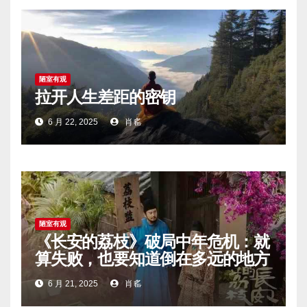
陋室有观
拉开人生差距的密钥
6 月 22, 2025
肖䍃
陋室有观
《长安的荔枝》破局中年危机：就
算失败，也要知道倒在多远的地方
6 月 21, 2025
肖䍃