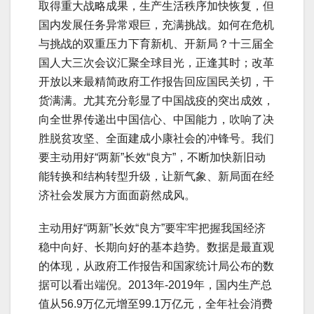
取得重大战略成果，生产生活秩序加快恢复，但
国内发展任务异常艰巨，充满挑战。如何在危机
与挑战的双重压力下育新机、开新局？十三届全
国人大三次会议汇聚全球目光，正逢其时；改革
开放以来最精简政府工作报告回应国民关切，干
货满满。尤其充分彰显了中国战疫的突出成效，
向全世界传递出中国信心、中国能力，吹响了决
胜脱贫攻坚、全面建成小康社会的冲锋号。我们
要主动用好“两新”长效“良方”，不断加快新旧动
能转换和结构转型升级，让新气象、新局面在经
济社会发展方方面面蔚然成风。
主动用好“两新”长效“良方”要牢牢把握我国经济
稳中向好、长期向好的基本趋势。数据是最直观
的体现，从政府工作报告和国家统计局公布的数
据可以看出端倪。2013年-2019年，国内生产总
值从56.9万亿元增至99.1万亿元，全年社会消费