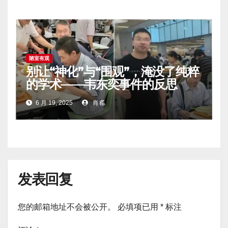
陋室有观
别让“神化”与“围观”，淹没了纯粹
的学术——韦东奕事件的反思
6 月 19, 2025
肖䍃
发表回复
您的邮箱地址不会被公开。
必填项已用
*
标注