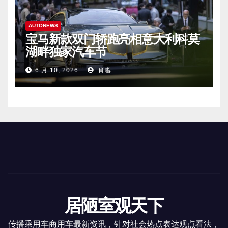
AUTONEWS
宝马新款双门轿跑亮相意大利科莫
湖畔独家汽车节
6 月 10, 2026
肖䍃
居陋室观天下
传播乘用车商用车最新资讯，针对社会热点表达观点看法，