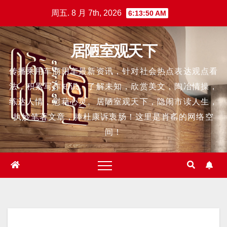
跳
周五. 8 月 7th, 2026
6:13:51 AM
至
内
居陋室观天下
容
传播乘用车商用车最新资讯，针对社会热点表达观点看
法，积累写作知识。了解未知，欣赏美文，陶冶情操，
练达人情，慰藉心灵。居陋室观天下，隐闹市读人生，
执妙笔著文章，捧杜康诉衷肠！这里是肖䍃的网络空
间！