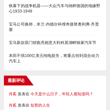
铁幕下的战争机器——大众汽车与纳粹德国的地缘野
心1933-1949
宝马公司换帅，米兰·内德尔科维奇接替奥利弗·齐普
塞
宝马新款双门轿跑亮相意大利科莫湖畔独家汽车节
本田不惧100亿美元纯电损失，将重点转到混合动力
汽车上
最新评论
肖䍃
发表在
今天是什么日子，年轻人都知道吗？
肖䍃
发表在
短暂的人生