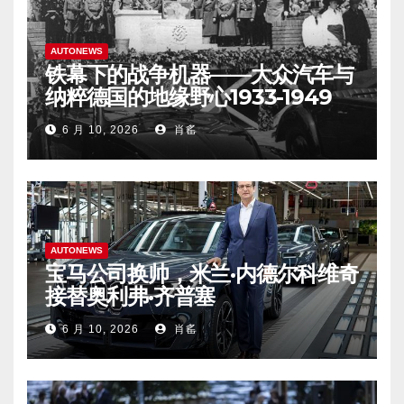
AUTONEWS
铁幕下的战争机器——大众汽车与
纳粹德国的地缘野心1933-1949
6 月 10, 2026
肖䍃
AUTONEWS
宝马公司换帅，米兰·内德尔科维奇
接替奥利弗·齐普塞
6 月 10, 2026
肖䍃