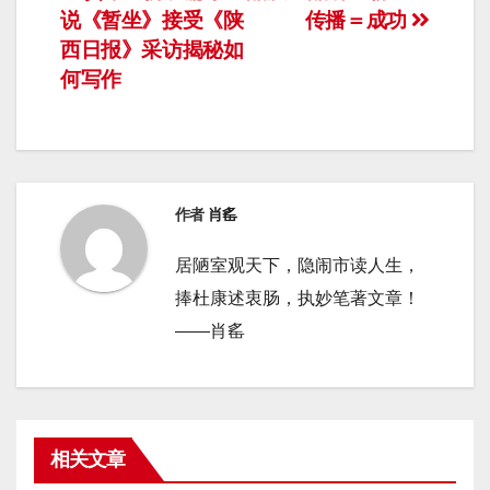
说《暂坐》接受《陕
传播＝成功
章
西日报》采访揭秘如
导
何写作
航
作者
肖䍃
居陋室观天下，隐闹市读人生，
捧杜康述衷肠，执妙笔著文章！
——肖䍃
相关文章