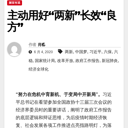
陋室有观
主动用好“两新”长效“良
方”
作者
肖䍃
,
,
,
,
两新
中国梦
习近平
六保
六
6 月 4, 2020
,
,
,
,
,
稳
国家统计局
改革开放
政府工作报告
新冠肺炎
经济全球化
“努力在危机中育新机、于变局中开新局”。
习近
平总书记在看望参加全国政协十三届三次会议的
经济界委员时的重要讲话，阐明了政府工作报告
的底层逻辑和辩证思维，为后疫情时期经济恢
复、社会发展各项工作推进点亮指路明灯，为落