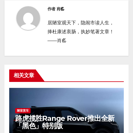
作者
肖䍃
居陋室观天下，隐闹市读人生，
捧杜康述衷肠，执妙笔著文章！
——肖䍃
相关文章
陋室赏车
路虎揽胜Range Rover推出全新
「黑色」特别版