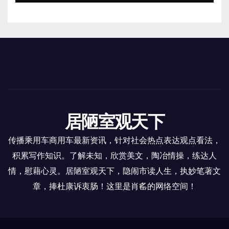
居陋室观天下
传播乘用车商用车最新资讯，针对社会热点表达观点看法，
积累写作知识。了解未知，欣赏美文，陶冶情操，练达人
情，慰藉心灵。居陋室观天下，隐闹市读人生，执妙笔著文
章，捧杜康诉衷肠！这里是肖䍃的网络空间！