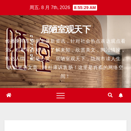
跳
周五. 8 月 7th, 2026
8:55:30 AM
至
内
居陋室观天下
容
传播乘用车商用车最新资讯，针对社会热点表达观点看
法，积累写作知识。了解未知，欣赏美文，陶冶情操，
练达人情，慰藉心灵。居陋室观天下，隐闹市读人生，
执妙笔著文章，捧杜康诉衷肠！这里是肖䍃的网络空
间！