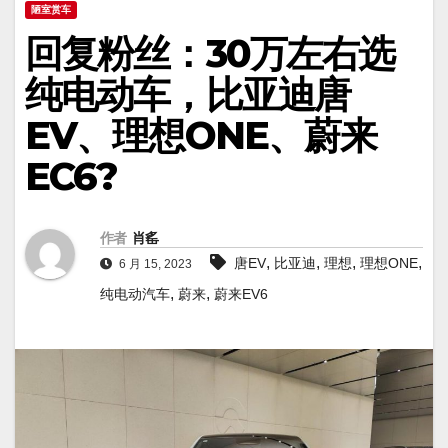
陋室赏车
回复粉丝：30万左右选
纯电动车，比亚迪唐
EV、理想ONE、蔚来
EC6?
作者
肖䍃
,
,
,
,
唐EV
比亚迪
理想
理想ONE
6 月 15, 2023
,
,
纯电动汽车
蔚来
蔚来EV6