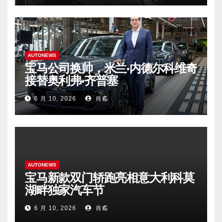
AUTONEWS
宝马公司换帅，米兰·内德尔科维奇
接替奥利弗·齐普塞
6 月 10, 2026
肖䍃
AUTONEWS
宝马新款双门轿跑亮相意大利科莫
湖畔独家汽车节
6 月 10, 2026
肖䍃