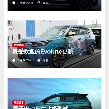
7 月 9, 2025
肖䍃
陋室赏车
最受欢迎的Evolute更新
7 月 9, 2025
肖䍃
陋室赏车
原子电动车在北极测试