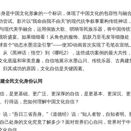
本身是中国文化形象的一个标识，体现了中国文化的包容性与融
功尝试。影片以“我命由我不由天”的现代抗争叙事重构传统神话
元素与现代美学融合，运用侗族大歌、唢呐等民族乐器，将中国传统
视听盛宴。如果细细看！从角色的服饰、肌肤乃至毛发等细微处
首个“动态水墨渲染引擎”——使3D动画首次实现了毛笔在宣纸
。从《黑神话：悟空》到《哪吒2》，这些成功案例的最大共性
文化底蕴和审美意趣，自信地展示水墨山川、传统乐器、古典建
。归其成功的原因，文化自信是关键因素。
重建全民文化身份认同
自信，是更基础、更广泛、更深厚的自信，是更基本、更深沉、更
稳、行得远，您如何理解中国文化自信？
说：“吾日三省吾身。”《道德经》说：“知人者智，自知者明。
于自己处身的文化究竟了解多少？面对世界扪心自问，世界对于中
文化自信。