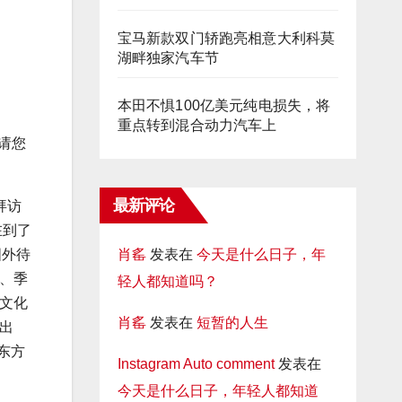
宝马新款双门轿跑亮相意大利科莫
湖畔独家汽车节
本田不惧100亿美元纯电损失，将
重点转到混合动力汽车上
请您
最新评论
拜访
在到了
肖䍃
发表在
今天是什么日子，年
国外待
、季
轻人都知道吗？
文化
肖䍃
发表在
短暂的人生
出
东方
Instagram Auto comment
发表在
今天是什么日子，年轻人都知道