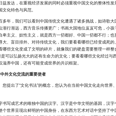
日益发达，在重视经济发展的同时必须重视中国文化的整体性发
国文化特色与风范。
百多年，我们可以看到中国传统文化遭遇了诸多挑战，如诗歌大
位渐行渐远，西方音乐传播更广；书画大国地位岌岌可危，小孩
自卑主义、奴性主义，就是西方一切都好、中国一切都不行；也
尊大、盲目排外。对待传统文化，我们要看看哪些已经变成死的
看哪些文化变成了文明的碎片，就像我们的硬盘需要整理一样整
哪些是可以弘扬光大的还有生命力的文化；要看看哪些文化经过与
仅滋养中国，还有可能变成世界的共识框架。
是中外文化交流的重要使者
。您提出了“文化书法”的概念，您认为在当前中国文化走向世界
字书写成艺术的唯独中国的汉字。汉字是中华文明的基因，汉字
整个世界呈现出鲜明的中国身份，在东西方艺术对话中坚持了中