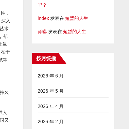
吗？
合性，
index
发表在
短暂的人生
，深入
艺术
肖䍃
发表在
短暂的人生
，都
上晕
，在于
按月统揽
筑等
2026 年 6 月
2026 年 5 月
持久
2026 年 4 月
胜人
国又
2026 年 2 月