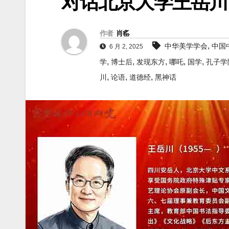
对话北京大学王岳川
作者
肖䍃
,
中华美学学会
中国
6 月 2, 2025
,
,
,
,
,
学
博士后
发现东方
哪吒
国学
孔子学
,
,
,
川
论语
道德经
黑神话