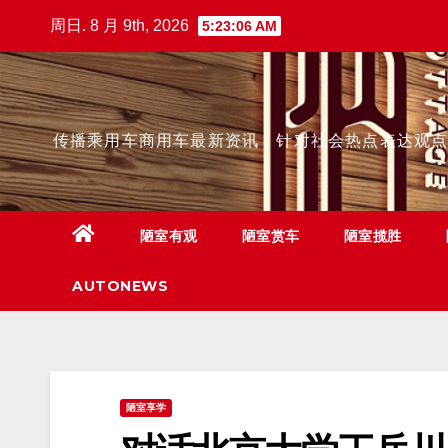
跳
周日. 8 月 9th, 2026
5:23:08 AM
至
内
容
传播乘用车商用车最新资讯，针对社会热点表达观
陋室有观
陋室赏车
陋室揽胜
AUTONEWS
陋室享学