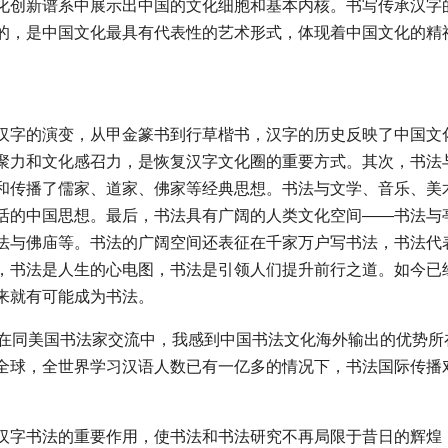
化创新谱系中展示出中国的文化细胞和基本内核。书写传承汉字
的，是中国文化最具有代表性的艺术形式，体现着中国文化的精
汉字的演变，从甲金篆书到行草楷书，汉字的历史反映了中国文
聚力和文化感召力，是恢复汉字文化圈的重要方式。其次，书法
和传播了儒家、道家、佛家等经典思想。书法与文学、音乐、美
活的中国思想。最后，书法具有广阔的人类文化空间——书法与
法与佛庙等。书法的广阔空间还表征在千家万户写书法，书法代
，书法是人生的心电图，书法是引领人们提升前行之道。如今已
来就有可能成为书法。
。在同美国书法家交流中，我感到中国书法文化海外输出的优势所
全球，全世界学习汉语人数已有一亿多的情况下，书法国际传播
汉字书法的重要作用，使书法和书法研究不再局限于昔日的辉煌