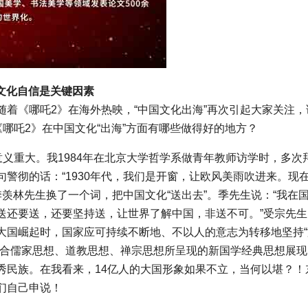
文化自信是关键因素
着《哪吒2》在海外热映，“中国文化出海”再次引起大家关注，
《哪吒2》在中国文化“出海”方面有哪些做得好的地方？
意义重大。我1984年在北京大学哲学系做青年教师访学时，多次
警彻的话：“1930年代，我们是开窗，让欧风美雨吹进来。现
季羡林先生换了一个词，把中国文化“送出去”。季先生说：“我在
送还要送，还要坚持送，让世界了解中国，非送不可。”受宗先生
大国崛起时，国家应可持续不断地、不以人的意志为转移地坚持“
综合儒家思想、道教思想、禅宗思想所呈现的新国学经典思想展现
秀民族。在我看来，14亿人的大国形象如果不立，当何以堪？！
们自己申说！