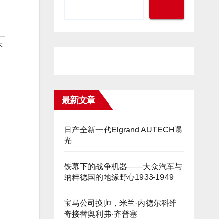
大
最新文章
日产全新一代Elgrand AUTECH曝
光
铁幕下的战争机器——大众汽车与
纳粹德国的地缘野心1933-1949
宝马公司换帅，米兰·内德尔科维
奇接替奥利弗·齐普塞