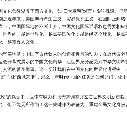
国文化曾经滋养了西方文化，如“四大发明”对西方影响殊深。但
别是近年来，美国奉行单边主义、贸易保护主义，在国际上封堵
当下，中国国际地位不断上升，中国文化国际话语权也需要相应
、世界的。越是世界化，越需要民族化；越是经济全球化，越需
化，越需要人文化。
的坚实地基；中国有古代骄人的创造和奔月的动力，在近代疲弱
运会开幕式展示的中国文化精华，让世界充分感受到中华文明希
与交流的善良愿望。这一切让我们在中国文化的世界化进程中，
开窗”而让“西风东渐”，那么，新时代中国的任务是如何开门，让
。
对抗论”的噪音中，应该有魄力和眼光来调整并左右世界文明新进程
处，但不能无所作为！这一关键作为表征为：重建全民文化身份