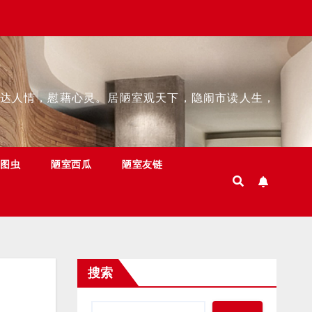
达人情，慰藉心灵。居陋室观天下，隐闹市读人生，
图虫
陋室西瓜
陋室友链
搜索