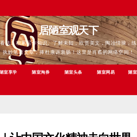
居陋室观天下
点看法，积累写作知识。了解未知，欣赏美文，陶冶情操，练
执妙笔著文章，捧杜康诉衷肠！这里是肖䍃的网络空间！
陋室享学
陋室淘券
陋室头条
陋室网易
陋室