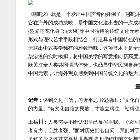
《哪吒2》就是一个发出中国声音的好例子。哪吒
它在海外的成功放映，是中国文化送出去的一次成
挖掘“莲花化身”“混天绫”等中国独特的传统文化
形式与现代艺术手段相结合，打造具有中国特色的
流露出中式美学独有的雅致韵味，这项技术正是全球
染渗透的实时模拟，将中国美学的写意推向新高度
既关注全人类共同情感体验，也凸显中华民族自身
中国元素，让海外观众感受到中国传统文化的魅力
记者：
谈到文化自信，习近平总书记指出：“文化
的力量。”有文化自信的民族，才能立得住、站得
王岳川：
人类需要不断认识自己反省自我。《论语》
者有力，自胜者强。”面对历史扪心自问，我们对
了解多少？这就需要从世界视域下理解中国文化与